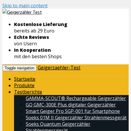
Skip to main content
Kostenlose Lieferung
bereits ab 29 Euro
Echte Reviews
von Usern
In Kooperation
mit den besten Shops
Geigerzaehler-Test
Toggle navigation
Startseite
Produkte
Testberichte
GAMMA-SCOUT® Rechargeable Geigerzähler
GQ GMC-300E Plus digitaler Geigerzähler
Smart Geiger Pro SGP-001 für Smartphone
Soeks 01M II Geigerzähler Strahlenmessgerät
Soeks Quantum Geigerzähler
Strahlenmessgerät